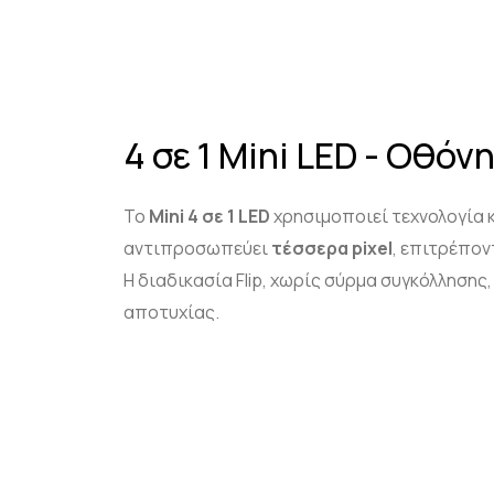
4 σε 1 Mini LED - Οθόν
Το
Mini
4 σε 1 LED
χρησιμοποιεί τεχνολογία 
αντιπροσωπεύει
τέσσερα
pixel
, επιτρέπο
Η διαδικασία Flip, χωρίς σύρμα συγκόλλησης,
αποτυχίας.