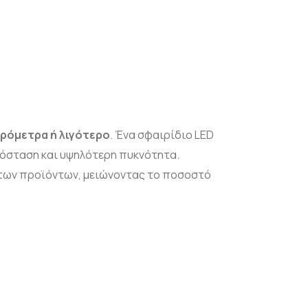
κρόμετρα ή λιγότερο
. Ένα σφαιρίδιο LED
πόσταση και υψηλότερη πυκνότητα.
των προϊόντων, μειώνοντας το ποσοστό