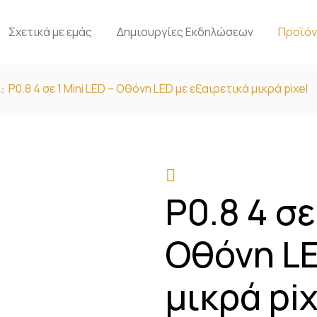
Σχετικά με εμάς
Δημιουργίες Εκδηλώσεων
Προϊό
P0.8 4 σε 1 Mini LED – Οθόνη LED με εξαιρετικά μικρά pixel
P0.8 4 σε
Οθόνη LE
μικρά pix