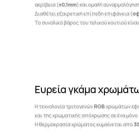
ακρίβεια (
±0,1
mm
) και ομαλή συναρμολόγηση
Διαθέτει εξαιρετική επίπεδη επιφάνεια (
σφ
Το συνολικό βάρος του τελικού κουτιού είνα
Ευρεία γκάμα χρωμάτω
Η τεχνολογία τριτογενών
RGB
χρωμάτων εφα
και της χρωματικής απόχρωσης σε ένα μόνο
Η θερμοκρασία χρώματος κυμαίνεται από
3