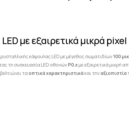
η LED με εξαιρετικά μικρά pixel
κρυσταλλικής κάψουλας LED με μέγεθος σωματιδίων
100 μι
ντας τη συσκευασία LED οθονών
P
0.x
με εξαιρετικά μικρή α
 βελτιώνει τα
οπτικά χαρακτηριστικά
και την
αξιοπιστία