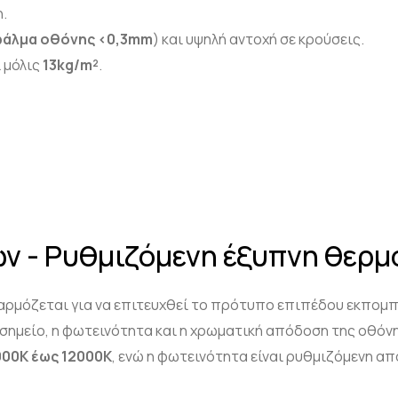
.
άλμα οθόνης <0,3
mm
) και υψηλή αντοχή σε κρούσεις.
ι μόλις
13
kg
/m
²
.
ν - Ρυθμιζόμενη έξυπνη θερ
ρμόζεται για να επιτευχθεί το πρότυπο επιπέδου εκπομπ
 σημείο, η φωτεινότητα και η χρωματική απόδοση της οθό
000
K
έως 12000K
, ενώ η φωτεινότητα είναι ρυθμιζόμενη α