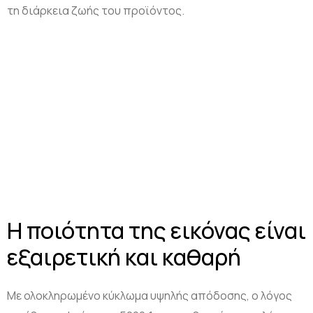
Ηλεκτρονικό Ταμπελάκι
Projektor BYINTEK P70
Smart Ring
τη διάρκεια ζωής του προϊόντος.
Smart Health Ring
Η ποιότητα της εικόνας είναι
εξαιρετική και καθαρή
Με ολοκληρωμένο κύκλωμα υψηλής απόδοσης, ο λόγος