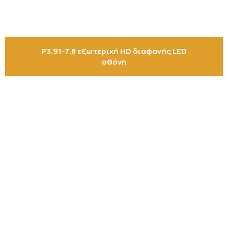
P3.91-7.8 εξωτερική HD διαφανής LED
οθόνη