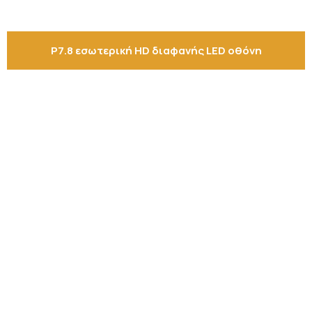
P7.8 εσωτερική HD διαφανής LED οθόνη