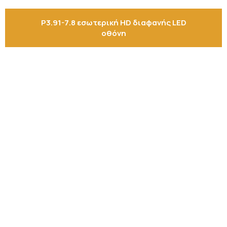
P3.91-7.8 εσωτερική HD διαφανής LED
οθόνη