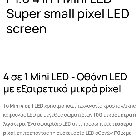
Super small pixel LED
Smart Tools
Projector Byintek U80 Max
screen
Ηλεκτρονικό Ταμπελάκι
Projektor BYINTEK P70
Smart Ring
Smart Health Ring
4 σε 1 Mini LED - Οθόνη LED
με εξαιρετικά μικρά pixel
Το
Mini
4 σε 1 LED
χρησιμοποιεί τεχνολογία κρυσταλλικής
κάψουλας LED με μέγεθος σωματιδίων
100 μικρόμετρα ή
λιγότερο
. Ένα σφαιρίδιο LED αντιπροσωπεύει
τέσσερα
pixel
, επιτρέποντας τη συσκευασία LED οθονών
P
0.x
με