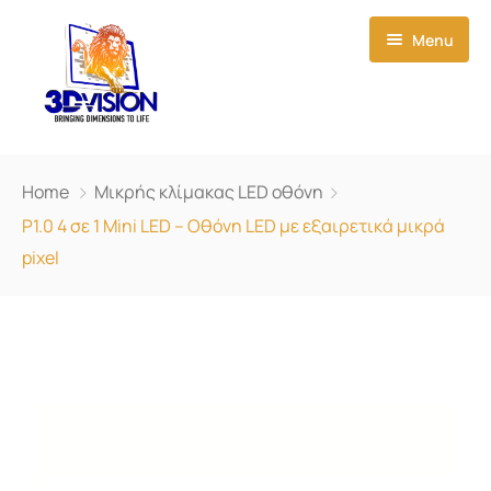
Menu
Αρχική
Home
Μικρής κλίμακας LED οθόνη
Σχετικά με εμάς
P1.0 4 σε 1 Mini LED – Οθόνη LED με εξαιρετικά μικρά
pixel
Δημιουργίες Εκδηλώσεων
Προϊόντα
Νέα
3D Led Οθόνες
Επικοινωνία
Έξυπνο φιλμ
Μικρής κλίμακας LED οθόνη
Light Box
Εξωτερική LED οθόνη
P1.923 Οθόνη LED μικρών εικονοστοιχείων