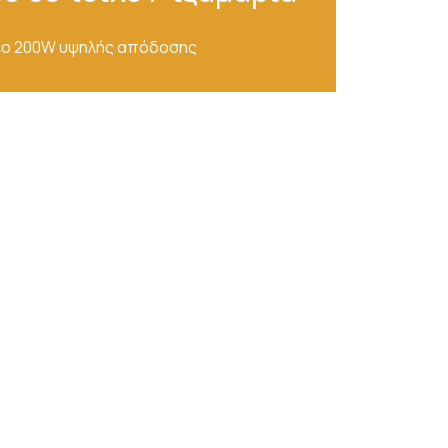
εο 200W υψηλής απόδοσης