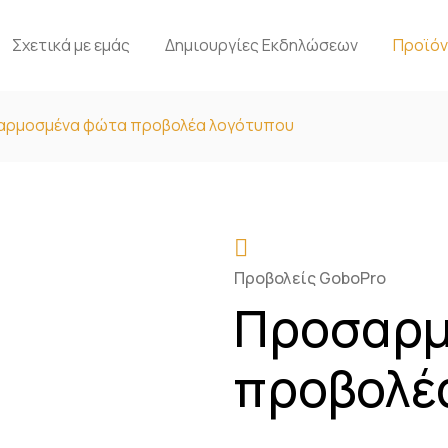
Σχετικά με εμάς
Δημιουργίες Εκδηλώσεων
Προϊό
αρμοσμένα φώτα προβολέα λογότυπου
Προβολείς GoboPro
Προσαρμ
προβολέ