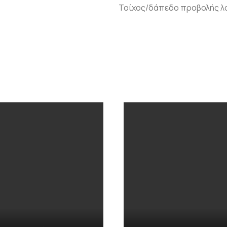
Τοίχος/δάπεδο προβολής λ