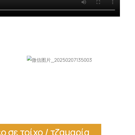
ο σε τοίχο / τζαμαρία