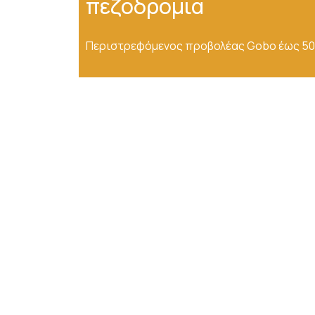
πεζοδρόμια
Περιστρεφόμενος προβολέας Gobo έως 50