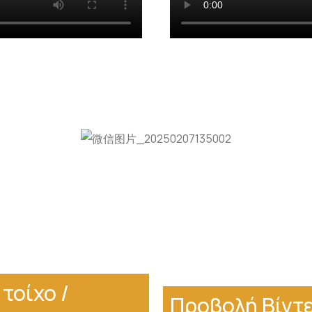
τοίχο /
Προβολή Βίντε