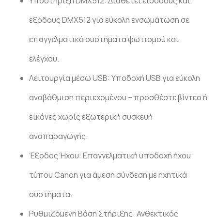
Υποστήριξη DMX512: Διαθέτει εισόδους και
εξόδους DMX512 για εύκολη ενσωμάτωση σε
επαγγελματικά συστήματα φωτισμού και
ελέγχου.
Λειτουργία μέσω USB: Υποδοχή USB για εύκολη
αναβάθμιση περιεχομένου – προσθέστε βίντεο ή
εικόνες χωρίς εξωτερική συσκευή
αναπαραγωγής.
Έξοδος Ήχου: Επαγγελματική υποδοχή ήχου
τύπου Canon για άμεση σύνδεση με ηχητικά
συστήματα.
Ρυθμιζόμενη Βάση Στήριξης: Ανθεκτικός