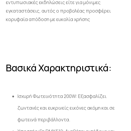
εντυπωσιακές εκδηλώσεις είτε για μόνιμες
Ηλεκτρονικό Ταμπελάκι
Projektor BYINTEK P70
Smart Ring
εγκαταστάσεις, αυτός ο προβολέας προσφέρει
Smart Health Ring
κορυφαία απόδοση με ευκολία χρήσης
Βασικά Χαρακτηριστικά:
Ισχυρή Φωτεινότητα 200W: Εξασφαλίζει
ζωντανές και ευκρινείς εικόνες ακόμη και σε
φωτεινά περιβάλλοντα.