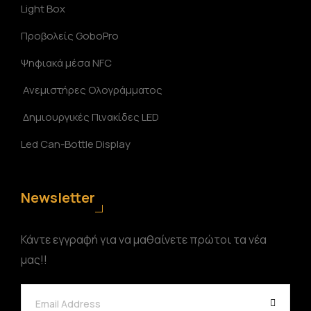
Light Box
Προβολείς GoboPro
Ψηφιακά μέσα NFC
Ανεμιστήρες Ολογράμματος
Δημιουργικές Πινακίδες LED
Led Can-Bottle Display
Newsletter
Κάντε εγγραφή για να μαθαίνετε πρώτοι τα νέα
μας!!