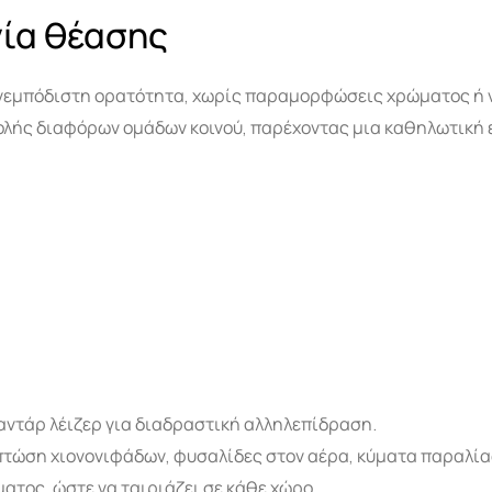
νία θέασης
ανεμπόδιστη ορατότητα, χωρίς παραμορφώσεις χρώματος ή ν
ολής διαφόρων ομάδων κοινού, παρέχοντας μια καθηλωτική 
αντάρ λέιζερ για διαδραστική αλληλεπίδραση.
πτώση χιονονιφάδων, φυσαλίδες στον αέρα, κύματα παραλίας,
τος, ώστε να ταιριάζει σε κάθε χώρο.