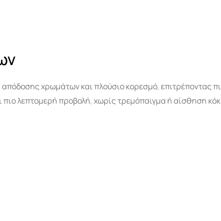
ων
 απόδοσης χρωμάτων και πλούσιο κορεσμό, επιτρέποντας πι
πιο λεπτομερή προβολή, χωρίς τρεμόπαιγμα ή αίσθηση κόκκ