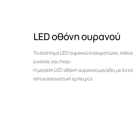
LED οθόνη ουρανού
Το σύστημα LED ουρανού ενσωματώνει πολύχρ
εικόνας και ήχου.
Η μεγάλη LED οθόνη ουρανού μοιάζει με έν
οπτικοακουστική εμπειρία.