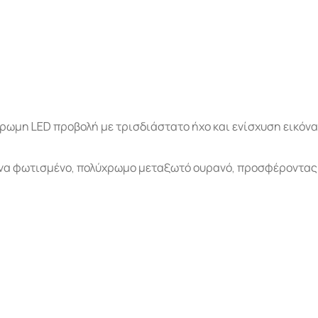
ωμη LED προβολή με τρισδιάστατο ήχο και ενίσχυση εικόνα
τονα φωτισμένο, πολύχρωμο μεταξωτό ουρανό, προσφέροντα