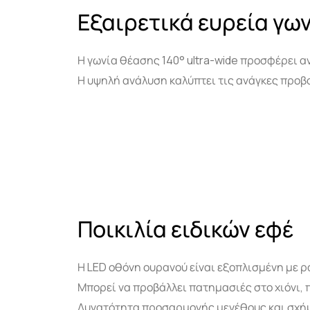
Εξαιρετικά ευρεία γω
Η γωνία θέασης 140° ultra-wide προσφέρει 
Η υψηλή ανάλυση καλύπτει τις ανάγκες προβ
Ποικιλία ειδικών εφέ
Η LED οθόνη ουρανού είναι εξοπλισμένη με ρ
Μπορεί να προβάλλει πατημασιές στο χιόνι, 
Δυνατότητα προσαρμογής μεγέθους και σχήμα