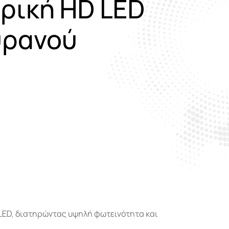
ρική HD LED
υρανού
LED, διατηρώντας υψηλή φωτεινότητα και