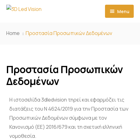
Menu
Αρχική
Home
Προστασία Προσωπικών Δεδομένων
Σχετικά με εμάς
Δημιουργίες Εκδηλώσεων
Προστασία Προσωπικών
Προϊόντα
Δεδομένων
Νέα
3D Led Οθόνες
Η ιστοσελίδα 3dledvision τηρεί και εφαρμόζει τις
Επικοινωνία
Έξυπνο φιλμ
Μικρής κλίμακας LED οθόνη
διατάξεις του Ν 4624/2019 για την Προστασία των
Light Box
Εξωτερική LED οθόνη
P1.923 Οθόνη LED μικρών εικονοστοιχείων
Προσωπικών Δεδομένων σύμφωνα με τον
Κανονισμό (ΕΕ) 2016/679 και τη σχετική ελληνική
Προβολείς GoboPro
Εσωτερική LED οθόνη
Βιτρίνες Καταστημάτων
P1.875 Οθόνη LED μικρών εικονοστοιχείων
Οθόνη LED 3D γυμνού οφθαλμού
νομοθεσία.