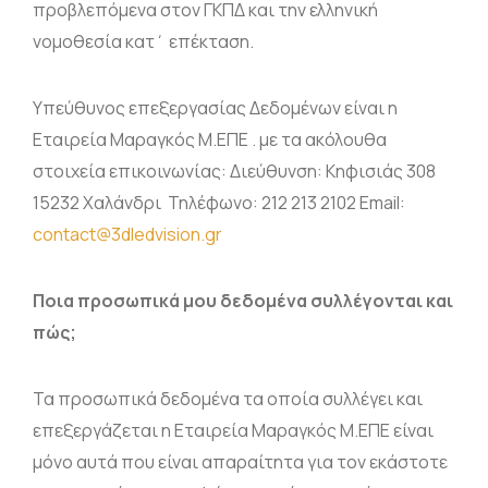
προβλεπόμενα στον ΓΚΠΔ και την ελληνική
Ηλεκτρονικό Ταμπελάκι
Projektor BYINTEK P70
Smart Ring
νομοθεσία κατ΄ επέκταση.
Smart Health Ring
Υπεύθυνος επεξεργασίας Δεδομένων είναι η
Εταιρεία Μαραγκός Μ.ΕΠΕ . με τα ακόλουθα
στοιχεία επικοινωνίας: Διεύθυνση: Κηφισιάς 308
15232 Χαλάνδρι Τηλέφωνο: 212 213 2102 Email:
contact@3dledvision.gr
Ποια προσωπικά μου δεδομένα συλλέγονται και
πώς;
Τα προσωπικά δεδομένα τα οποία συλλέγει και
επεξεργάζεται η Εταιρεία Μαραγκός Μ.ΕΠΕ είναι
μόνο αυτά που είναι απαραίτητα για τον εκάστοτε