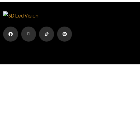
Η Διαφήμιση σε άλλη διάσταση
ΟΡΟΙ ΧΡΗΣΗΣ
/
ΠΟΛΙΤΙΚΗ ΑΠΟΡΡΗΤΟΥ
ΓΕΜΗ
: 194594703000