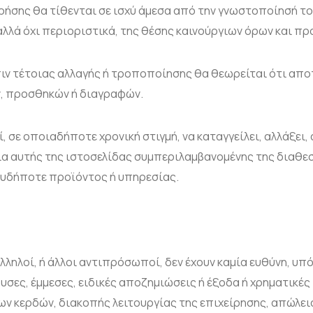
ρήσης θα τίθενται σε ισχύ άμεσα από την γνωστοποίησή του
λλά όχι περιοριστικά, της θέσης καινούργιων όρων και π
ιν τέτοιας αλλαγής ή τροποποίησης θα θεωρείται ότι απο
, προσθηκών ή διαγραφών.
 σε οποιαδήποτε χρονική στιγμή, να καταγγείλει, αλλάξει, 
α αυτής της ιστοσελίδας συμπεριλαμβανομένης της διαθε
υδήποτε προϊόντος ή υπηρεσίας.
λληλοί, ή άλλοι αντιπρόσωποί, δεν έχουν καμία ευθύνη, υπ
σες, έμμεσες, ειδικές αποζημιώσεις ή έξοδα ή χρηματικές
ων κερδών, διακοπής λειτουργίας της επιχείρησης, απώλε