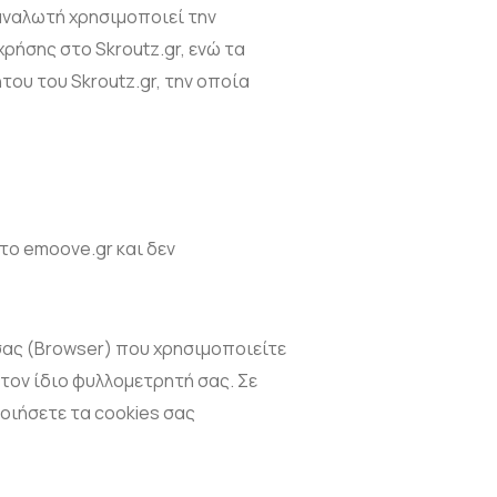
ταναλωτή χρησιμοποιεί την
ρήσης στο Skroutz.gr, ενώ τα
ου του Skroutz.gr, την οποία
.
το emoove.gr και δεν
σας (Browser) που χρησιμοποιείτε
 τον ίδιο φυλλομετρητή σας. Σε
οιήσετε τα cookies σας