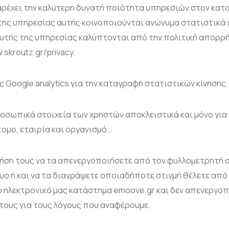
 παρέχει την καλύτερη δυνατή ποιότητα υπηρεσιών στον κα
 της υπηρεσίας αυτής κοινοποιούνται ανώνυμα στατιστικά χ
τής της υπηρεσίας καλύπτονται από την πολιτική απορρήτ
.skroutz.gr/privacy.
 Google analytics για την καταγραφή στατιστικών κίνησης
οσωπικά στοιχεία των χρηστών αποκλειστικά και μόνο για 
τομο, εταιρία και οργανισμό…
ρήση τους να τα απενεργοποιήσετε από τον φυλλομετρητή 
τυο ή και να τα διαγράψετε οποιαδήποτε στιγμή θέλετε από
 ηλεκτρονικό μας κατάστημα emoove.gr και δεν απενεργοπ
ους για τους λόγους που αναφέρουμε.