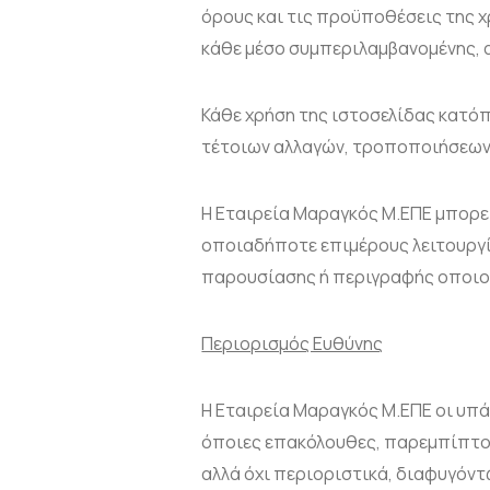
όρους και τις προϋποθέσεις της χ
κάθε μέσο συμπεριλαμβανομένης, α
Κάθε χρήση της ιστοσελίδας κατόπ
τέτοιων αλλαγών, τροποποιήσεων
H Εταιρεία Μαραγκός Μ.ΕΠΕ μπορεί,
οποιαδήποτε επιμέρους λειτουργί
παρουσίασης ή περιγραφής οποιο
Περιορισμός Ευθύνης
H Εταιρεία Μαραγκός Μ.ΕΠΕ οι υπά
όποιες επακόλουθες, παρεμπίπτου
αλλά όχι περιοριστικά, διαφυγόντ