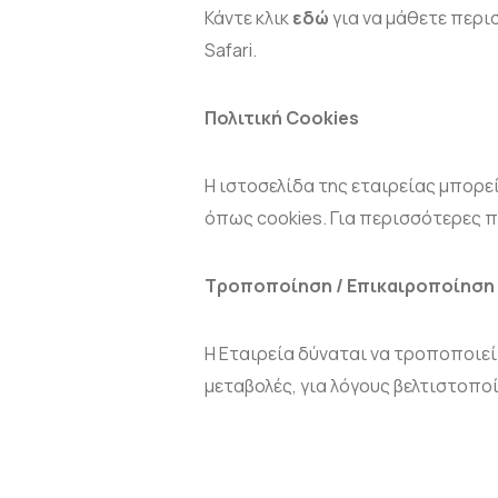
Κάντε κλικ
εδώ
για να μάθετε περισ
Safari.
Πολιτική
Cookies
Η ιστοσελίδα της εταιρείας μπορε
όπως cookies. Για περισσότερες π
Τροποποίηση / Επικαιροποίηση
Η Εταιρεία δύναται να τροποποιε
μεταβολές, για λόγους βελτιστοπο