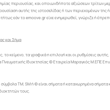
ζημίας περιουσίας, και οποιωνδήποτε αξιώσεων τρίτων με
παρουσίαση αυτής της ιστοσελίδας ή των περιεχομένων της
τήτως εάν το emoove.gr είχε ενημερωθεί, γνώριζε ή έπρεπε
ας και Σήμα
, το κείμενο, τα γραφικά η επιλογή και οι ρυθμίσεις αυτής,
μα Πνευματικής Ιδιοκτησίας © Εταιρεία Μαραγκός Μ.ΕΠΕ Ε
τα σύμβολα TM, SM ή © είναι σήματα ή καταχωρημένα σήματα
διοκτητών τους.