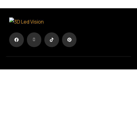
Η Διαφήμιση σε άλλη διάσταση
ΟΡΟΙ ΧΡΗΣΗΣ
/
ΠΟΛΙΤΙΚΗ ΑΠΟΡΡΗΤΟΥ
ΓΕΜΗ
: 194594703000