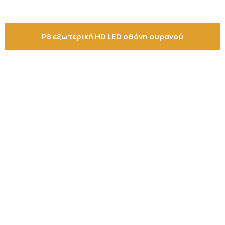
P8 εξωτερική HD LED οθόνη ουρανού