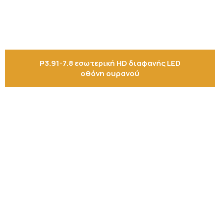
Ηλεκτρονικό Ταμπελάκι
Projektor BYINTEK P70
Smart Ring
Smart Health Ring
P3.91-7.8 εσωτερική HD διαφανής LED
οθόνη ουρανού