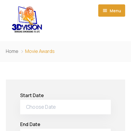
Menu
Αρχική
Home
Movie Awards
Σχετικά με εμάς
Δημιουργίες Εκδηλώσεων
Προϊόντα
Start Date
Νέα
3D Led Οθόνες
Επικοινωνία
Έξυπνο φιλμ
Μικρής κλίμακας LED οθόνη
End Date
Light Box
Εξωτερική LED οθόνη
P1.923 Οθόνη LED μικρών εικονοστοιχείων